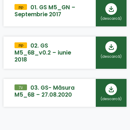
01. GS M5_GN –
zip
Septembrie 2017
(descarcă
)
02. GS
zip
M5_6B_v0.2 – iunie
(descarcă
)
2018
03. GS- Măsura
7z
M5_6B – 27.08.2020
(descarcă
)