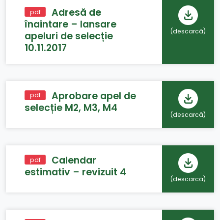
Adresă de
pdf
înaintare – lansare
(descarcă
)
apeluri de selecție
10.11.2017
Aprobare apel de
pdf
selecție M2, M3, M4
(descarcă
)
Calendar
pdf
estimativ – revizuit 4
(descarcă
)