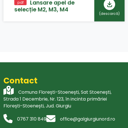
Lansare apel de
pdf
selecție M2, M3, M4
(descarcă
)
Contact
Comuna Florești-Stoenești, Sat Stoenești,
Strada 1 Decembrie, Nr. 123, în incinta primăriei
Florești-Stoenești, Jud. Giurgiu
0767 310 849
office@galgiurgiunord.ro