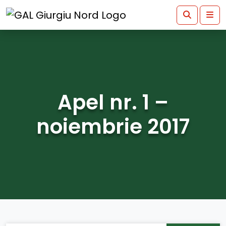
Skip to content
Skip to footer
Search
Men
Apel nr. 1 –
noiembrie 2017